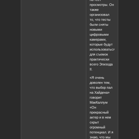
просмотры. Он
также
организовал
то, что тесты
были сняты
новыми
цифровыми
камерами,
которые будут
использоваться
для съемок
практически
всего Эпизода
II.
«Я очень
доволен тем,
что выбор пал
на Хайдена»
говорит
МакКаллум
«Он
прекрасный
актер и в нем
скрыт
огромный
потенциал. И я
знаю, что мы