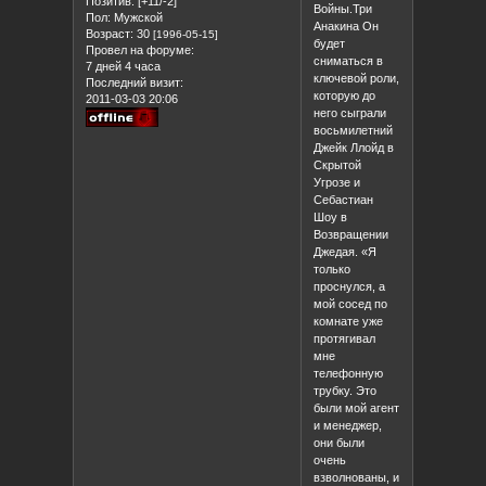
Позитив:
[+11/-2]
Войны.Три
Пол:
Мужской
Анакина Он
Возраст:
30
[1996-05-15]
будет
Провел на форуме:
сниматься в
7 дней 4 часа
ключевой роли,
Последний визит:
которую до
2011-03-03 20:06
него сыграли
восьмилетний
Джейк Ллойд в
Скрытой
Угрозе и
Себастиан
Шоу в
Возвращении
Джедая. «Я
только
проснулся, а
мой сосед по
комнате уже
протягивал
мне
телефонную
трубку. Это
были мой агент
и менеджер,
они были
очень
взволнованы, и