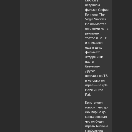
снялся в
недавнем
фильме Софии
Копполы The
Virgin Suicides.
Но снимается
он с семи лет в
рекламах,
театре и на ТВ
и снимался
еще в двух
фильмах:
«Удар» и «В
пасти
безумия».
Другие
сериалы на ТВ,
в которых он
играл — Purple
Haze и Free
Fall.
Кристенсен
говорит, что до
сих пор не до
конца осознал,
что он будет
играть Анакина
Скайуокера —