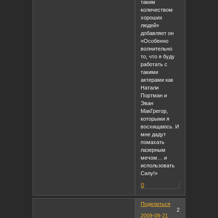
таким
количеством
хороших
людей»
добавляет он
«Особенно
волнительно
то, что я буду
работать с
такими
актерами как
Натали
Портман и
Эван
МакГрегор,
которыми я
восхищаюсь. И
мне дадут
помахать
лазерным
мечом… и
использовать
Силу!»
0
Поделиться
2
2009-09-21