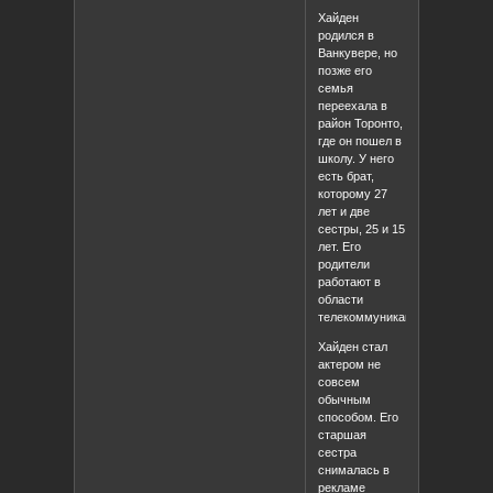
Хайден
родился в
Ванкувере, но
позже его
семья
переехала в
район Торонто,
где он пошел в
школу. У него
есть брат,
которому 27
лет и две
сестры, 25 и 15
лет. Его
родители
работают в
области
телекоммуникаций.
Хайден стал
актером не
совсем
обычным
способом. Его
старшая
сестра
снималась в
рекламе