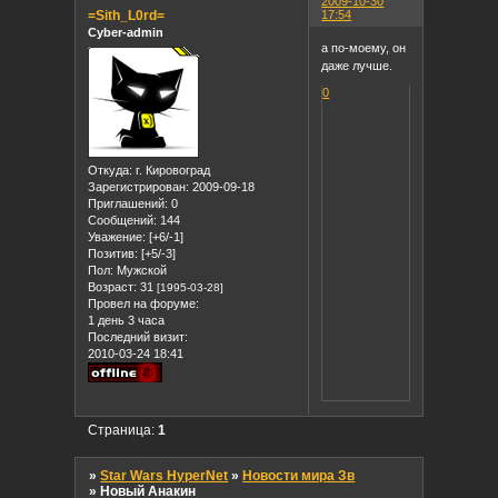
2009-10-30
=Sith_L0rd=
17:54
Cyber-admin
а по-моему, он
даже лучше.
0
Откуда:
г. Кировоград
Зарегистрирован
: 2009-09-18
Приглашений:
0
Сообщений:
144
Уважение:
[+6/-1]
Позитив:
[+5/-3]
Пол:
Мужской
Возраст:
31
[1995-03-28]
Провел на форуме:
1 день 3 часа
Последний визит:
2010-03-24 18:41
Страница:
1
»
Star Wars HyperNet
»
Новости мира Зв
»
Новый Анакин