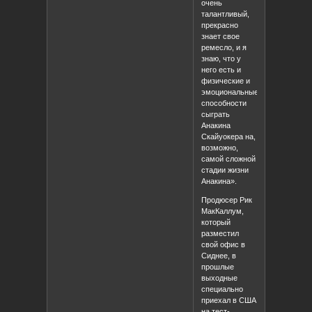
очень
талантливый,
прекрасно
знает свое
ремесло, и я
знаю, что у
него есть и
физические и
эмоциональные
способности
сыграть
Анакина
Скайуокера на,
возможно,
самой сложной
стадии жизни
Анакина».
Продюсер Рик
МакКаллум,
который
разместил
свой офис в
Сиднее, в
прошлые
выходные
специально
приехал в США
на тест-