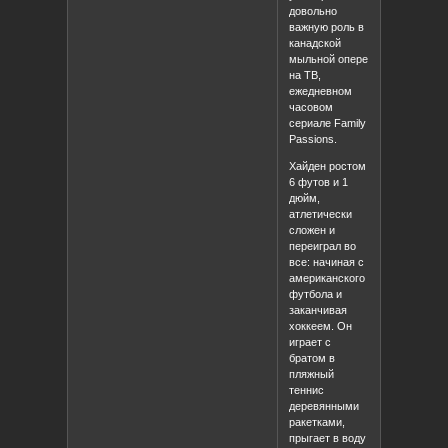
довольно
важную роль в
канадской
мыльной опере
на ТВ,
ежедневном
часовом
сериале Family
Passions.
Хайден ростом
6 футов и 1
дюйм,
атлетически
сложен и
переиграл во
все: начиная с
американского
футбола и
заканчивая
хоккеем. Он
играет с
братом в
пляжный
теннис
деревянными
ракетками,
прыгает в воду