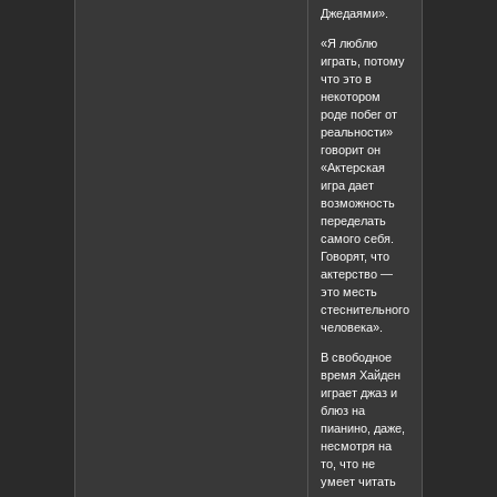
Джедаями».
«Я люблю
играть, потому
что это в
некотором
роде побег от
реальности»
говорит он
«Актерская
игра дает
возможность
переделать
самого себя.
Говорят, что
актерство —
это месть
стеснительного
человека».
В свободное
время Хайден
играет джаз и
блюз на
пианино, даже,
несмотря на
то, что не
умеет читать