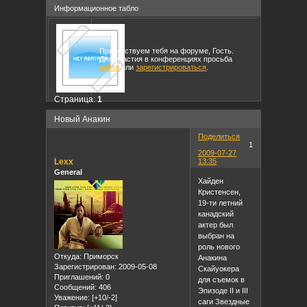
Информационное табло
Приветствуем тебя на форуме, Гость.
Для участия в конференциях просьба
войти
или
зарегистрироваться
.
Страница:
1
Новый Анакин
Поделиться
1
2009-07-27
Lexx
13:35
General
Хайден
Кристенсен,
19-ти летний
канадский
актер был
выбран на
роль нового
Откуда:
Приморск
Анакина
Зарегистрирован
: 2009-05-08
Скайуокера
Приглашений:
0
для съемок в
Сообщений:
406
Эпизоде II и III
Уважение:
[+10/-2]
саги Звездные