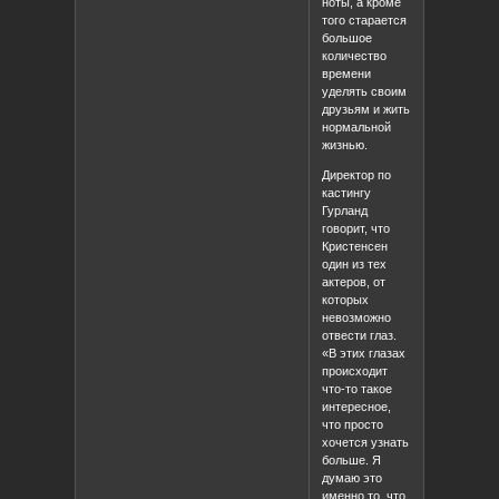
ноты, а кроме
того старается
большое
количество
времени
уделять своим
друзьям и жить
нормальной
жизнью.
Директор по
кастингу
Гурланд
говорит, что
Кристенсен
один из тех
актеров, от
которых
невозможно
отвести глаз.
«В этих глазах
происходит
что-то такое
интересное,
что просто
хочется узнать
больше. Я
думаю это
именно то, что