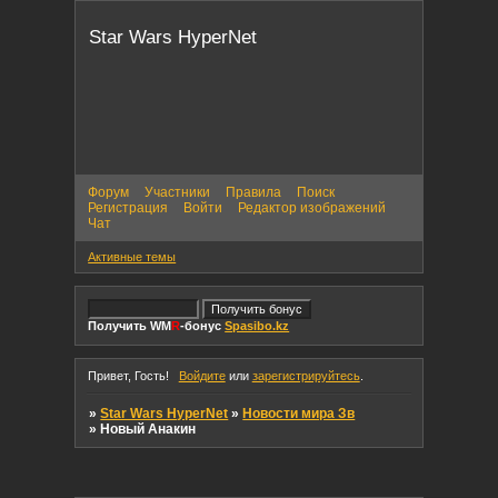
Star Wars HyperNet
Форум
Участники
Правила
Поиск
Регистрация
Войти
Редактор изображений
Чат
Активные темы
Получить WM
R
-бонус
Spasibo.kz
Привет, Гость!
Войдите
или
зарегистрируйтесь
.
»
Star Wars HyperNet
»
Новости мира Зв
»
Новый Анакин