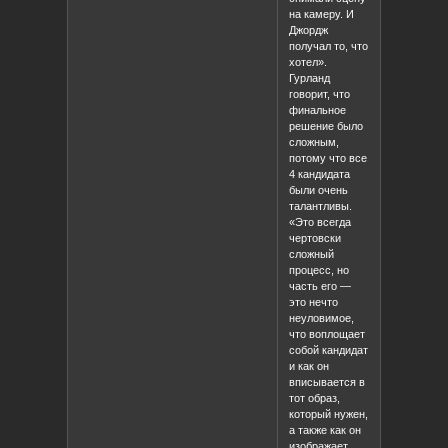
на камеру. И
Джордж
получал то, что
хотел».
Гурланд
говорит, что
финальное
решение было
сложным,
потому что все
4 кандидата
были очень
талантливы.
«Это всегда
чертовски
сложный
процесс, но
часть его —
это нечто
неуловимое,
что воплощает
собой кандидат
и как он
вписывается в
тот образ,
который нужен,
а также как он
изображает