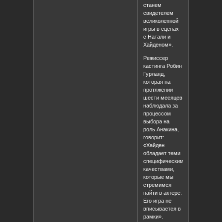
станем
свидетелем
великолепной
игры в сценах
с Натали и
Хайденом».
Режиссер
кастинга Робин
Гурланд,
которая на
протяжении
шести месяцев
наблюдала за
процессом
выбора на
роль Анакина,
говорит:
«Хайден
обладает теми
специфическими
качествами,
которые мы
стремимся
найти в актере.
Его игра не
вписывается в
рамки».