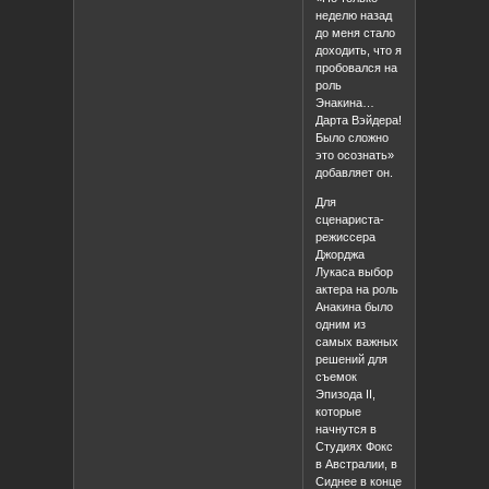
неделю назад
до меня стало
доходить, что я
пробовался на
роль
Энакина…
Дарта Вэйдера!
Было сложно
это осознать»
добавляет он.
Для
сценариста-
режиссера
Джорджа
Лукаса выбор
актера на роль
Анакина было
одним из
самых важных
решений для
съемок
Эпизода II,
которые
начнутся в
Студиях Фокс
в Австралии, в
Сиднее в конце