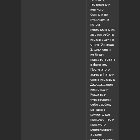
тестировали,
немного
болтали по
пустякам, а
потом
пересаживались
за стол ребята
играли сцену в
стиле Эпизода
2, хотя она и
не будет
присутствовать
в фильме.
После этого
актер и Натали
опять играли, а
Джордж давал
инструкции.
Когда все
чувствовали
себя удобно,
мы шли в
комнату, где
проходил тест-
просмотр,
репетировали,
а затем
снимали сцену