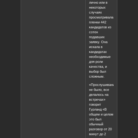
лично или в
некоторых
случаях
просматривала
пленки 442
кандидатов из
сотен
подавших
заявку. Она
искала в
кандидатах
необходимые
для роли
качества, и
выбор был
сложным.
«Прослушиваний
не было, все
делалось на
встречах»
говорит
Гурланд «В
общем и целом
это был
обычный
разговор от 20
минут до 2