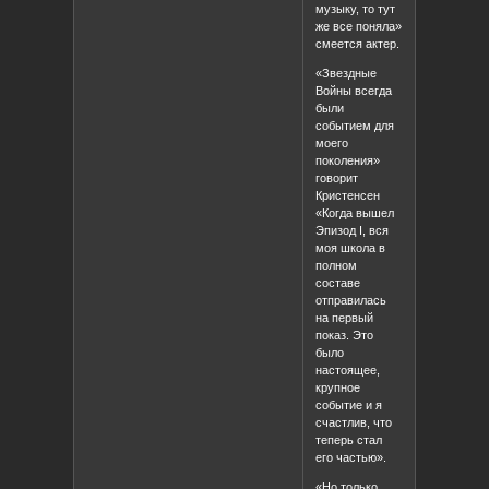
музыку, то тут
же все поняла»
смеется актер.
«Звездные
Войны всегда
были
событием для
моего
поколения»
говорит
Кристенсен
«Когда вышел
Эпизод I, вся
моя школа в
полном
составе
отправилась
на первый
показ. Это
было
настоящее,
крупное
событие и я
счастлив, что
теперь стал
его частью».
«Но только