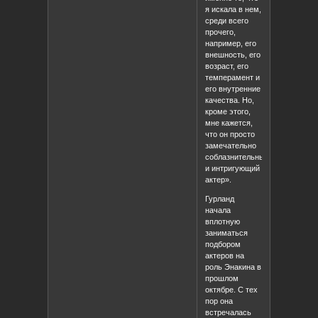
я искала в нем,
среди всего
прочего,
например, его
внешность, его
возраст, его
темперамент и
его внутренние
качества. Но,
кроме этого,
мне кажется,
что он просто
замечательно
соблазнительный
и интригующий
актер».
Гурланд
начала
вплотную
заниматься
подбором
актеров на
роль Энакина в
прошлом
октябре. С тех
пор она
встречалась