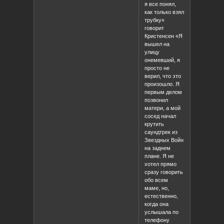
я все понял,
как только взял
трубку»
говорит
Кристенсен «Я
вышел на
улицу
онемевший, я
просто не
верил, что это
произошло. Я
первым делом
позвонил
матери, а мой
сосед начал
крутить
саундтрек из
Звездных Войн
на заднем
плане. Я не
хотел прямо
сразу говорить
обо всем
маме, но,
естественно,
когда она
услышала по
телефону