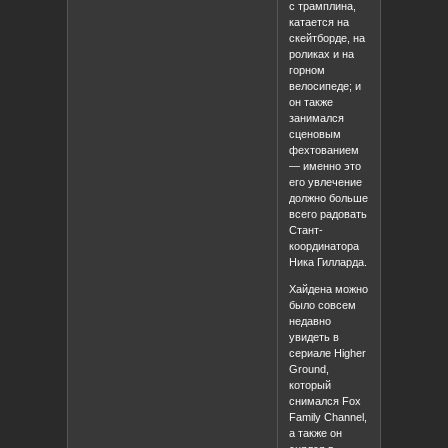
с трамплина,
катается на
скейтборде, на
роликах и на
горном
велосипеде; и
он также
занимался
сценовым
фехтованием
— именно это
его увлечение
должно больше
всего радовать
Стант-
координатора
Ника Гилларда.
Хайдена можно
было совсем
недавно
увидеть в
сериале Higher
Ground,
который
снимался Fox
Family Channel,
а также он