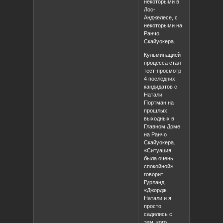
некоторыми в
Лос-
Анджелесе, с
некоторыми на
Ранчо
Скайуокера.
Кульминацией
процесса стал
тест-просмотр
4 последних
кандидатов с
Натали
Портман на
прошлых
выходных в
Главном Доме
на Ранчо
Скайуокера.
«Ситуация
была очень
спокойной»
говорит
Гурланд
«Джордж,
Натали и я
просто
садились с
тем, кого