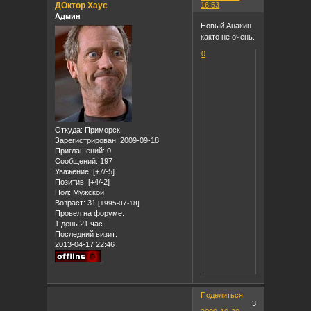
ДОктор Хаус
16:53
Админ
Новый Анакин
както не очень.
0
Откуда:
Приморск
Зарегистрирован
: 2009-09-18
Приглашений:
0
Сообщений:
197
Уважение:
[+7/-5]
Позитив:
[+4/-2]
Пол:
Мужской
Возраст:
31
[1995-07-18]
Провел на форуме:
1 день 21 час
Последний визит:
2013-04-17 22:46
Поделиться
3