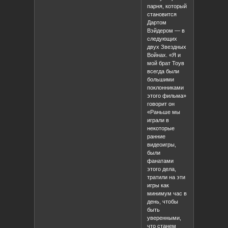
парня, который
становится
Дартом
Вэйдером — в
следующих
двух Звездных
Войнах. «Я и
мой брат Тоув
всегда были
большими
поклонниками
этого фильма»
говорит он
«Раньше мы
играли в
некоторые
ранние
видеоигры,
были
фанатами
этого дела,
тратили на эти
игры как
минимум час в
день, чтобы
быть
уверенными,
что станем