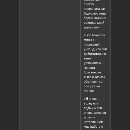
своего
персонажа как
будущего отца
персонажей из
оригинальной
трилогии».
«Все были так
милы в
последний
уикенд, что они
действительно
меня
успокоили»
говорит
Кристенсен
«Это было как
обычная тур
поездка на
Ранчо».
«Я очень
волнуюсь,
ведь у меня
очень сложная
роль и с
нетерпением
жду работу с