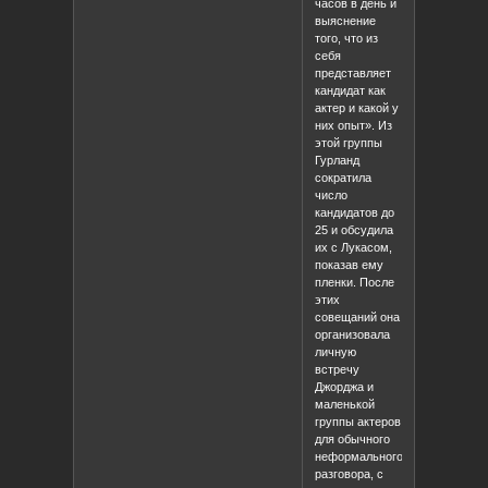
часов в день и
выяснение
того, что из
себя
представляет
кандидат как
актер и какой у
них опыт». Из
этой группы
Гурланд
сократила
число
кандидатов до
25 и обсудила
их с Лукасом,
показав ему
пленки. После
этих
совещаний она
организовала
личную
встречу
Джорджа и
маленькой
группы актеров
для обычного
неформального
разговора, с