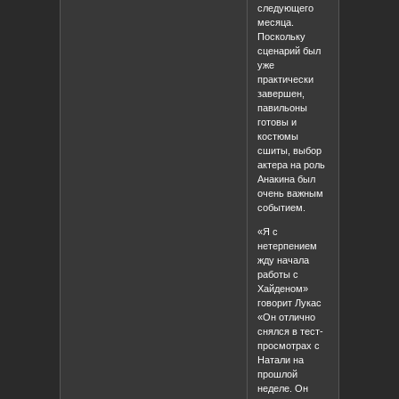
следующего
месяца.
Поскольку
сценарий был
уже
практически
завершен,
павильоны
готовы и
костюмы
сшиты, выбор
актера на роль
Анакина был
очень важным
событием.
«Я с
нетерпением
жду начала
работы с
Хайденом»
говорит Лукас
«Он отлично
снялся в тест-
просмотрах с
Натали на
прошлой
неделе. Он