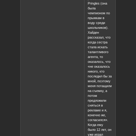
Pringles (она
была
чемпионом по
прыжкам в
воду среди
школьников).
Хайден
рассказал, что
когда сестра
стала искать
талантливого
агента, то
оказалось, что
«не оказалось
никого, кто
последил бы за
мной, поэтому
меня потащили
на съемку, а
потом
предложили
сняться в
рекламе и я,
конечно же,
согласился».
Когда ему
было 12 лет, он
уже играл