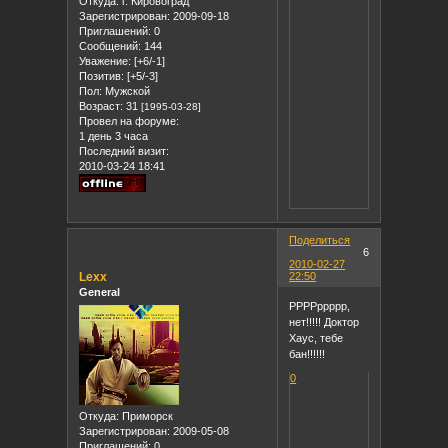
Откуда:
г. Кировоград
Зарегистрирован
: 2009-09-18
Приглашений:
0
Сообщений:
144
Уважение:
[+6/-1]
Позитив:
[+5/-3]
Пол:
Мужской
Возраст:
31
[1995-03-28]
Провел на форуме:
1 день 3 часа
Последний визит:
2010-03-24 18:41
Поделиться
6
2010-02-27
Lexx
22:50
General
РРРРррррр,
нет!!!!! Доктор
Хаус, тебе
бан!!!!!!
0
Откуда:
Приморск
Зарегистрирован
: 2009-05-08
Приглашений:
0