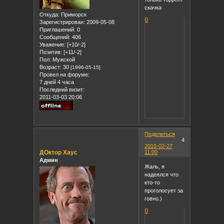
скачка
Откуда:
Приморск
0
Зарегистрирован
: 2009-05-08
Приглашений:
0
Сообщений:
406
Уважение:
[+10/-2]
Позитив:
[+11/-2]
Пол:
Мужской
Возраст:
30
[1996-05-15]
Провел на форуме:
7 дней 4 часа
Последний визит:
2011-03-03 20:06
Поделиться
4
2010-02-27
ДОктор Хаус
11:00
Админ
Жаль, я
надеялся что
кто-то
проголосует за
говно.)
0