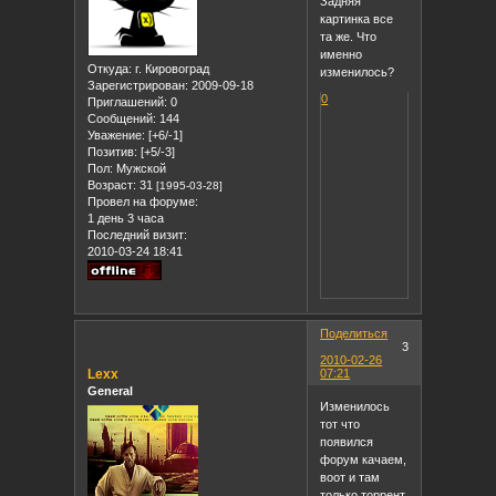
Задняя
картинка все
та же. Что
именно
Откуда:
г. Кировоград
изменилось?
Зарегистрирован
: 2009-09-18
0
Приглашений:
0
Сообщений:
144
Уважение:
[+6/-1]
Позитив:
[+5/-3]
Пол:
Мужской
Возраст:
31
[1995-03-28]
Провел на форуме:
1 день 3 часа
Последний визит:
2010-03-24 18:41
Поделиться
3
2010-02-26
Lexx
07:21
General
Изменилось
тот что
появился
форум качаем,
воот и там
только торрент