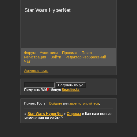
Star Wars HyperNet
Форум
Участники
Правила
Поиск
Регистрация
Войти
Редактор изображений
Чат
Активные темы
Получить WM
R
-бонус
Spasibo.kz
Привет, Гость!
Войдите
или
зарегистрируйтесь
.
»
Star Wars HyperNet
»
Опросы
»
Как вам новые
изменения на сайте?