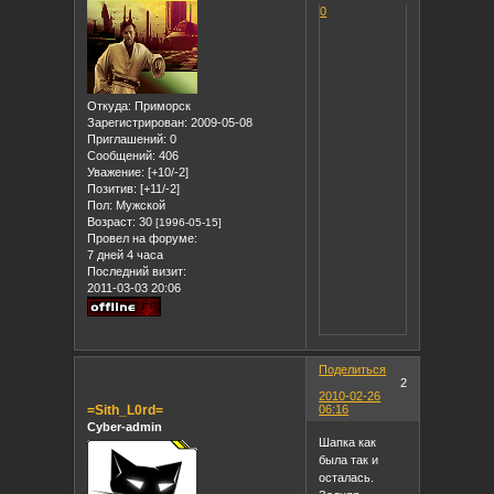
0
Откуда:
Приморск
Зарегистрирован
: 2009-05-08
Приглашений:
0
Сообщений:
406
Уважение:
[+10/-2]
Позитив:
[+11/-2]
Пол:
Мужской
Возраст:
30
[1996-05-15]
Провел на форуме:
7 дней 4 часа
Последний визит:
2011-03-03 20:06
Поделиться
2
2010-02-26
=Sith_L0rd=
06:16
Cyber-admin
Шапка как
была так и
осталась.