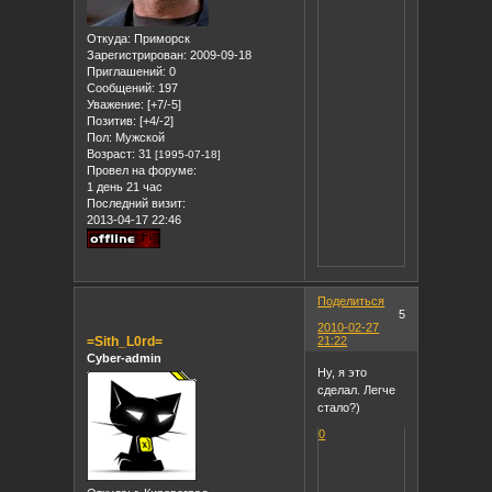
Откуда:
Приморск
Зарегистрирован
: 2009-09-18
Приглашений:
0
Сообщений:
197
Уважение:
[+7/-5]
Позитив:
[+4/-2]
Пол:
Мужской
Возраст:
31
[1995-07-18]
Провел на форуме:
1 день 21 час
Последний визит:
2013-04-17 22:46
Поделиться
5
2010-02-27
=Sith_L0rd=
21:22
Cyber-admin
Ну, я это
сделал. Легче
стало?)
0