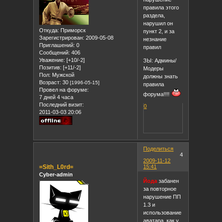
правила этого
раздела,
нарушил он
Откуда:
Приморск
пункт 2, и за
Зарегистрирован
: 2009-05-08
незнание
Приглашений:
0
правил
Сообщений:
406
Уважение:
[+10/-2]
ЗЫ: Админы/
Позитив:
[+11/-2]
Модеры
Пол:
Мужской
должны знать
Возраст:
30
[1996-05-15]
правила
Провел на форуме:
форума!!!!
7 дней 4 часа
Последний визит:
0
2011-03-03 20:06
Поделиться
4
2009-11-12
=Sith_L0rd=
15:41
Cyber-admin
Йода
забанен
за повторное
нарушение ПП
1.3 и
использование
аватара, как у