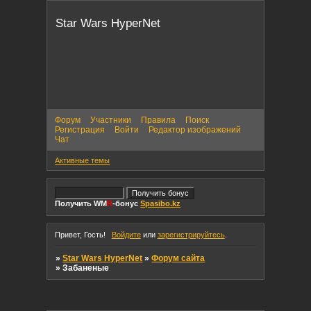
Star Wars HyperNet
Форум
Участники
Правила
Поиск
Регистрация
Войти
Редактор изображений
Чат
Активные темы
Получить WM
R
-бонус
Spasibo.kz
Привет, Гость!
Войдите
или
зарегистрируйтесь
.
»
Star Wars HyperNet
»
Форум сайта
»
Забаненые