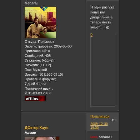
General
Я один раз уже
попустил
дисцеплину, а
теперь пусть
знают!!!!!))))
0
Откуда:
Приморск
Зарегистрирован
: 2009-05-08
Приглашений:
0
Сообщений:
406
Уважение:
[+10/-2]
Позитив:
[+11/-2]
Пол:
Мужской
Возраст:
30
[1996-05-15]
Провел на форуме:
7 дней 4 часа
Последний визит:
2011-03-03 20:06
Поделиться
19
2009-12-30
ДОктор Хаус
19:30
Админ
Lexx
забанин