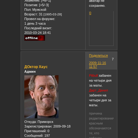
Уважение:
[+6/-1]
аватар не
Позитив:
[+5/-3]
сохраняю.
Пол:
Мужской
0
Возраст:
31
[1995-03-28]
Провел на форуме:
1 день 3 часа
Последний визит:
2010-03-24 18:41
Поделиться
7
2009-11-16
ДОктор Хаус
11:57
Админ
Pitbull
забанен
на четыри дня
за маты.
Дарт_Данил
забанен на
четыри дня за
маты.
причина
редактирования:
Откуда:
Приморск
красным
Зарегистрирован
: 2009-09-18
обозначаются
Приглашений:
0
те, кто
Сообщений:
197