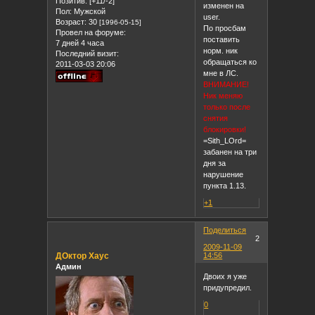
Позитив:
[+11/-2]
изменен на
Пол:
Мужской
user.
Возраст:
30
[1996-05-15]
По просбам
Провел на форуме:
поставить
7 дней 4 часа
норм. ник
Последний визит:
обращаться ко
2011-03-03 20:06
мне в ЛС.
ВНИМАНИЕ!
Ник меняю
только после
снятия
блокировки!
=Sith_LOrd=
забанен на три
дня за
нарушение
пункта 1.13.
+1
Поделиться
2
2009-11-09
ДОктор Хаус
14:56
Админ
Двоих я уже
придупредил.
0