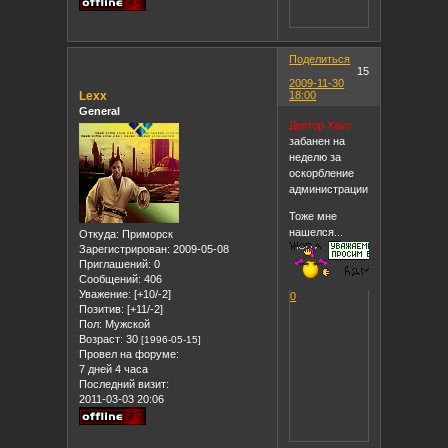
Поделиться
15
2009-11-30
Lexx
18:00
General
Доктор Хаус
забанен на
неделю за
оскорбление
администрации!!!!
Тоже мне
нашелся...
Откуда:
Приморск
Зарегистрирован
: 2009-05-08
Приглашений:
0
Сообщений:
406
Уважение:
[+10/-2]
0
Позитив:
[+11/-2]
Пол:
Мужской
Возраст:
30
[1996-05-15]
Провел на форуме:
7 дней 4 часа
Последний визит:
2011-03-03 20:06