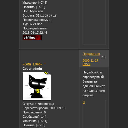
Уважение:
[+7/-5]
Позитив:
[+4/-2]
Пол:
Мужской
Возраст:
31
[1995-07-18]
Провел на форуме:
1 день 21 час
Последний визит:
2013-04-17 22:46
Поделиться
10
2009-11-17
=Sith_L0rd=
09:27
Cyber-admin
Не добрый, а
справедливый.
Банить за
одиночный мат
на 4 дня эт уже
садизм.
0
Откуда:
г. Кировоград
Зарегистрирован
: 2009-09-18
Приглашений:
0
Сообщений:
144
Уважение:
[+6/-1]
Позитив:
[+5/-3]