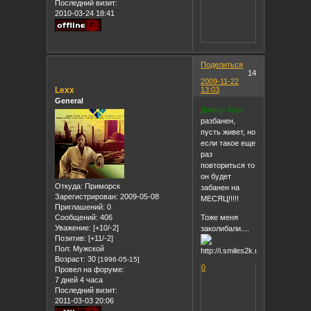
Последний визит:
2010-03-24 18:41
Поделиться
14
2009-11-22
Lexx
13:03
General
Доктор Хаус
разбанен,
пусть живет, но
если такое еще
раз
повториться то
он будет
Откуда:
Приморск
забанен на
Зарегистрирован
: 2009-05-08
МЕСЯЦ!!!!!
Приглашений:
0
Сообщений:
406
Тоже меня
Уважение:
[+10/-2]
заколибали....
Позитив:
[+11/-2]
Пол:
Мужской
Возраст:
30
[1996-05-15]
0
Провел на форуме:
7 дней 4 часа
Последний визит:
2011-03-03 20:06