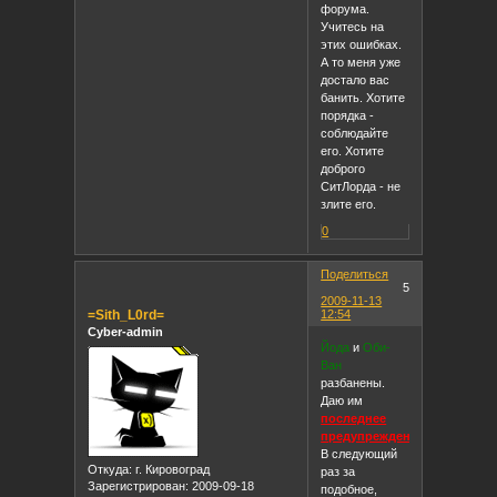
форума.
Учитесь на
этих ошибках.
А то меня уже
достало вас
банить. Хотите
порядка -
соблюдайте
его. Хотите
доброго
СитЛорда - не
злите его.
0
Поделиться
5
2009-11-13
=Sith_L0rd=
12:54
Cyber-admin
Йода
и
Оби-
Ван
разбанены.
Даю им
последнее
предупреждение
.
В следующий
Откуда:
г. Кировоград
раз за
Зарегистрирован
: 2009-09-18
подобное,