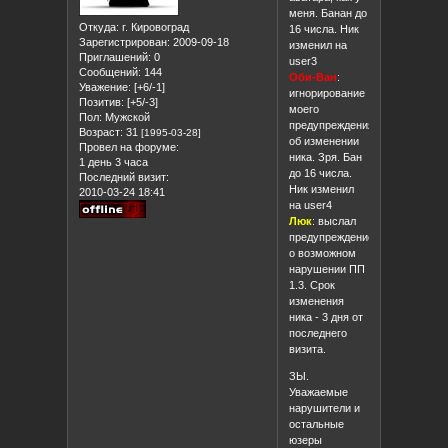
меня. Банан до
Откуда:
г. Кировоград
16 числа. Ник
Зарегистрирован
: 2009-09-18
изменил на
Приглашений:
0
user3
Сообщений:
144
Оби-Ван
:
Уважение:
[+6/-1]
игнорирование
Позитив:
[+5/-3]
моего
Пол:
Мужской
предупреждения
Возраст:
31
[1995-03-28]
об изменении
Провел на форуме:
ника. Зря. Бан
1 день 3 часа
до 16 числа.
Последний визит:
Ник изменил
2010-03-24 18:41
на user4
Люк
: выслал
предупреждение
о возможном
нарушении ПП
1.3. Срок
изменения
ника - 3 дня от
последнего
визита.
ЗЫ.
Уважаемые
нарушители и
остальные
юзеры