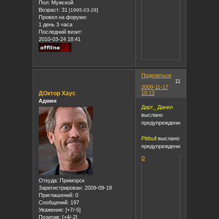
Пол:
Мужской
Возраст:
31
[1995-03-28]
Провел на форуме:
1 день 3 часа
Последний визит:
2010-03-24 18:41
Поделиться
11
2009-11-17
ДОктор Хаус
10:13
Админ
Дарт_ Данил
выслано
предупреждение.
Pittbull
выслано
предупреждение.
0
Откуда:
Приморск
Зарегистрирован
: 2009-09-18
Приглашений:
0
Сообщений:
197
Уважение:
[+7/-5]
Позитив:
[+4/-2]