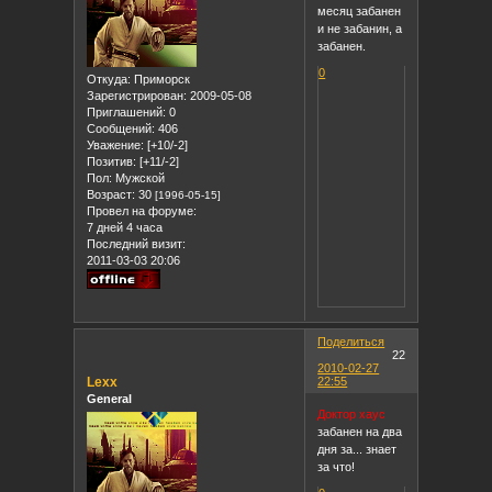
месяц забанен
и не забанин, а
забанен.
0
Откуда:
Приморск
Зарегистрирован
: 2009-05-08
Приглашений:
0
Сообщений:
406
Уважение:
[+10/-2]
Позитив:
[+11/-2]
Пол:
Мужской
Возраст:
30
[1996-05-15]
Провел на форуме:
7 дней 4 часа
Последний визит:
2011-03-03 20:06
Поделиться
22
2010-02-27
Lexx
22:55
General
Доктор хаус
забанен на два
дня за... знает
за что!