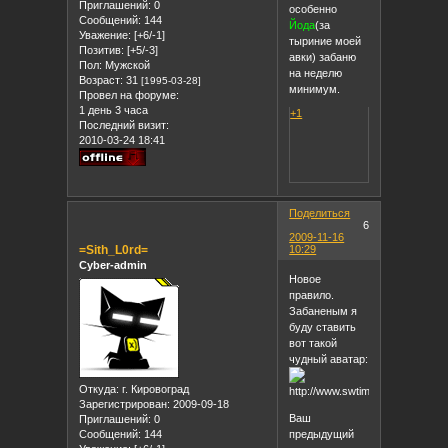
Приглашений:
0
особенно
Сообщений:
144
Йода
(за
Уважение:
[+6/-1]
тыриние моей
Позитив:
[+5/-3]
авки) забаню
Пол:
Мужской
на неделю
Возраст:
31
[1995-03-28]
минимум.
Провел на форуме:
1 день 3 часа
+1
Последний визит:
2010-03-24 18:41
Поделиться
6
2009-11-16
=Sith_L0rd=
10:29
Cyber-admin
Новое
правило.
Забаненым я
буду ставить
вот такой
чудный аватар:
Откуда:
г. Кировоград
Зарегистрирован
: 2009-09-18
Ваш
Приглашений:
0
Сообщений:
144
предыдущий