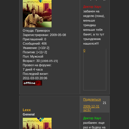
Доктор Хаус
забанен на
неделю (пока),
меньше
триндиш
меньше тебя
Откуда:
Приморск
банят, а то тут
Зарегистрирован
: 2009-05-08
трындежник
Приглашений:
0
Сообщений:
406
нашелся!!!
Уважение:
[+10/-2]
0
Позитив:
[+11/-2]
Пол:
Мужской
Возраст:
30
[1996-05-15]
Провел на форуме:
7 дней 4 часа
Последний визит:
2011-03-03 20:06
Поделиться
21
2009-12-31
Lexx
12:57
General
Доктор Хаус
разбанен: еще
раз и будеш на