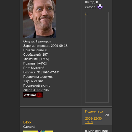
на год, я
сказал.
0
Откуда:
Приморск
Зарегистрирован
: 2009-09-18
Приглашений:
0
Сообщений:
197
Уважение:
[+7/-5]
Позитив:
[+4/-2]
Пол:
Мужской
Возраст:
31
[1995-07-18]
Провел на форуме:
1 день 21 час
Последний визит:
2013-04-17 22:46
Поделиться
20
2009-12-30
Lexx
19:39
General
Юмор оценил))