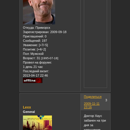
Откуда:
Приморск
Зарегистрирован
: 2009-09-18
Приглашений:
0
Сообщений:
197
Уважение:
[+7/-5]
Позитив:
[+4/-2]
Пол:
Мужской
Возраст:
31
[1995-07-18]
Провел на форуме:
1 день 21 час
Последний визит:
2013-04-17 22:46
Поделиться
3
2009-11-11
Lexx
23:16
General
Доктор Хаус
забанен на три
дня за
нарушение