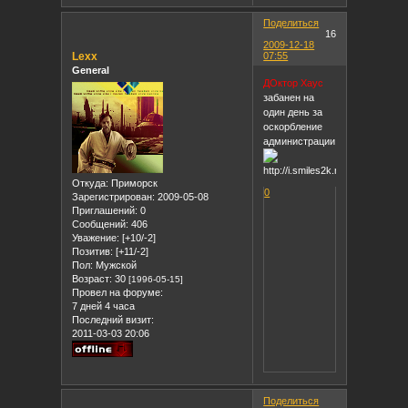
Поделиться
16
2009-12-18
Lexx
07:55
General
ДОктор Хаус
забанен на
один день за
оскорбление
администрации!!!!)))
Откуда:
Приморск
0
Зарегистрирован
: 2009-05-08
Приглашений:
0
Сообщений:
406
Уважение:
[+10/-2]
Позитив:
[+11/-2]
Пол:
Мужской
Возраст:
30
[1996-05-15]
Провел на форуме:
7 дней 4 часа
Последний визит:
2011-03-03 20:06
Поделиться