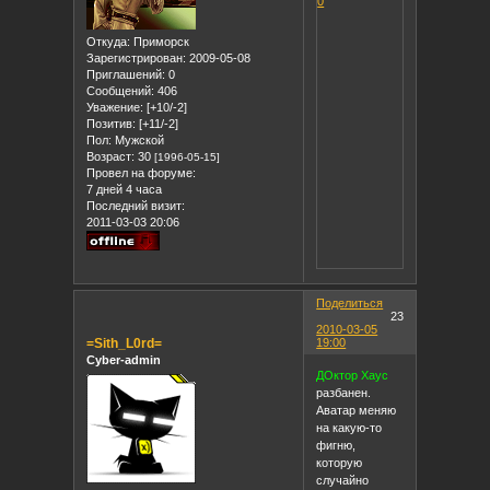
0
Откуда:
Приморск
Зарегистрирован
: 2009-05-08
Приглашений:
0
Сообщений:
406
Уважение:
[+10/-2]
Позитив:
[+11/-2]
Пол:
Мужской
Возраст:
30
[1996-05-15]
Провел на форуме:
7 дней 4 часа
Последний визит:
2011-03-03 20:06
Поделиться
23
2010-03-05
=Sith_L0rd=
19:00
Cyber-admin
ДОктор Хаус
разбанен.
Аватар меняю
на какую-то
фигню,
которую
случайно