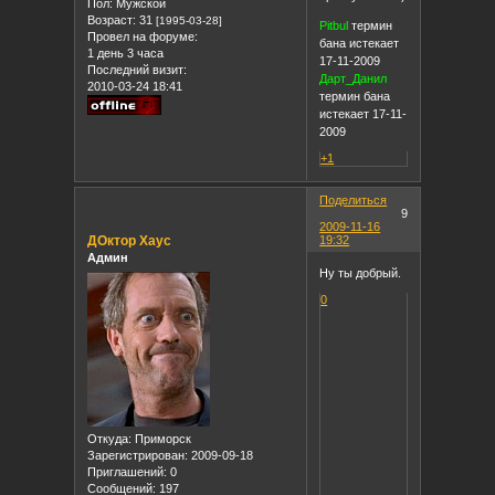
Пол:
Мужской
Возраст:
31
[1995-03-28]
Pitbul
термин
Провел на форуме:
бана истекает
1 день 3 часа
17-11-2009
Последний визит:
Дарт_Данил
2010-03-24 18:41
термин бана
истекает 17-11-
2009
+1
Поделиться
9
2009-11-16
ДОктор Хаус
19:32
Админ
Ну ты добрый.
0
Откуда:
Приморск
Зарегистрирован
: 2009-09-18
Приглашений:
0
Сообщений:
197