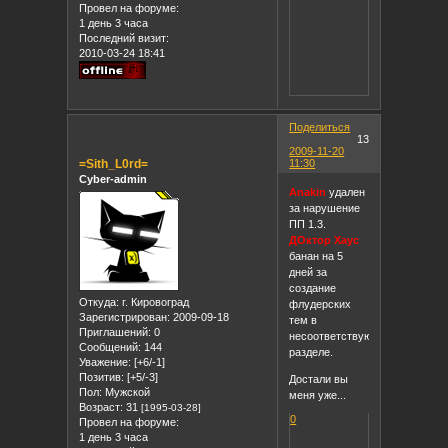
Провел на форуме:
1 день 3 часа
Последний визит:
2010-03-24 18:41
Поделиться
13
2009-11-20
=Sith_L0rd=
11:30
Cyber-admin
Anakin
удален
за нарушение
ПП 1.3.
ДОктор Хаус
банан на 5
дней за
создание
Откуда:
г. Кировоград
флудерских
Зарегистрирован
: 2009-09-18
тем в
Приглашений:
0
несоответствующем
Сообщений:
144
разделе.
Уважение:
[+6/-1]
Позитив:
[+5/-3]
Достали вы
Пол:
Мужской
меня уже...
Возраст:
31
[1995-03-28]
0
Провел на форуме:
1 день 3 часа