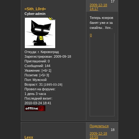
17
2009-12-18
=Sith_L0rd=
14:17
Cyber-admin
Теперь юзеров
банят уже и за
смайлы.. Хех..
0
Откуда:
г. Кировоград
Зарегистрирован
: 2009-09-18
Приглашений:
0
Сообщений:
144
Уважение:
[+6/-1]
Позитив:
[+5/-3]
Пол:
Мужской
Возраст:
31
[1995-03-28]
Провел на форуме:
1 день 3 часа
Последний визит:
2010-03-24 18:41
Поделиться
18
2009-12-18
Lexx
18:59