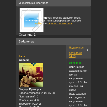
Информационное табло
Приветствуем тебя на форуме, Гость.
Для участия в конференциях просьба
войти
или
зарегистрироваться
.
Страница:
1
Забаненые
Поделиться
1
2009-11-09
Lexx
14:33
General
2009-11-09
Дарт Вейдер
забанен на три
дня за
нарушение
пункта 1.3. Ник
изменен на
Откуда:
Приморск
user2.
Зарегистрирован
: 2009-05-08
Йода забанен
Приглашений:
0
на три дня за
Сообщений:
406
нарушение
Уважение:
[+10/-2]
пункта 1.3. Ник