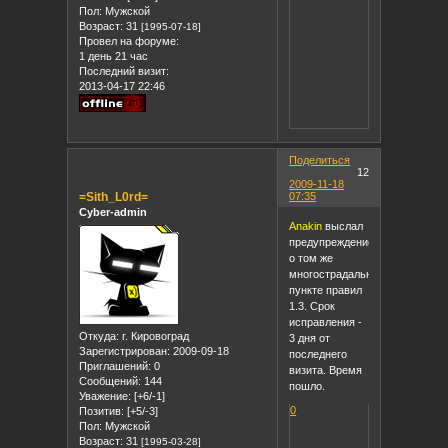
Пол:
Мужской
Возраст:
31
[1995-07-18]
Провел на форуме:
1 день 21 час
Последний визит:
2013-04-17 22:46
Поделиться
12
2009-11-18
=Sith_L0rd=
07:35
Cyber-admin
Anakin
выслал
предупреждение
о том же
многострадальном
пункте правил
1.3. Срок
исправления -
Откуда:
г. Кировоград
3 дня от
Зарегистрирован
: 2009-09-18
последнего
Приглашений:
0
визита. Время
Сообщений:
144
пошло.
Уважение:
[+6/-1]
0
Позитив:
[+5/-3]
Пол:
Мужской
Возраст:
31
[1995-03-28]