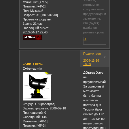
забанен,
Уважение:
[+7/-5]
желтым те,
Позитив:
[+4/-2]
кому выслано
Пол:
Мужской
предупреждение,
Возраст:
31
[1995-07-18]
зеленым те,
Провел на форуме:
кто (будет)
1 день 21 час
разбанен
Последний визит:
2013-04-17 22:46
раньше срока.
-1
Поделиться
8
2009-11-16
=Sith_L0rd=
18:39
Cyber-admin
ДОктор Хаус
не
преувеличивай.
За одиночный
мат может
быть бан на
максимум
Откуда:
г. Кировоград
полтора дня.
Зарегистрирован
: 2009-09-18
Термин бана
Приглашений:
0
снизил до 1-го
Сообщений:
144
дня, так как не
Уважение:
[+6/-1]
видел самого
Позитив:
[+5/-3]
преступления.)