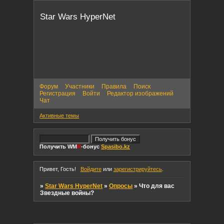
Star Wars HyperNet
Форум
Участники
Правила
Поиск
Регистрация
Войти
Редактор изображений
Чат
Активные темы
Получить WM
R
-бонус
Spasibo.kz
Привет, Гость!
Войдите
или
зарегистрируйтесь
.
»
Star Wars HyperNet
»
Опросы
»
Что для вас
Звездные войны?