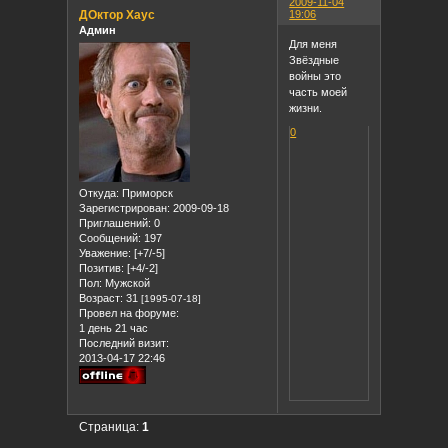
2009-11-04
ДОктор Хаус
19:06
Админ
Для меня
Звёздные
войны это
часть моей
жизни.
0
Откуда:
Приморск
Зарегистрирован
: 2009-09-18
Приглашений:
0
Сообщений:
197
Уважение:
[+7/-5]
Позитив:
[+4/-2]
Пол:
Мужской
Возраст:
31
[1995-07-18]
Провел на форуме:
1 день 21 час
Последний визит:
2013-04-17 22:46
Страница:
1