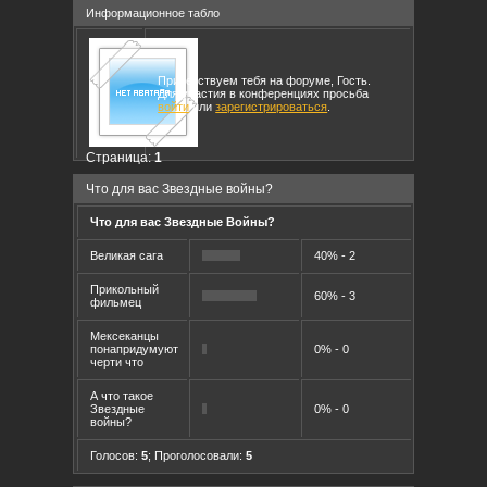
Информационное табло
Приветствуем тебя на форуме, Гость.
Для участия в конференциях просьба
войти
или
зарегистрироваться
.
Страница:
1
Что для вас Звездные войны?
Что для вас Звездные Войны?
Великая сага
40% - 2
Прикольный
60% - 3
фильмец
Мексеканцы
понапридумуют
0% - 0
черти что
А что такое
Звездные
0% - 0
войны?
Голосов:
5
;
Проголосовали:
5