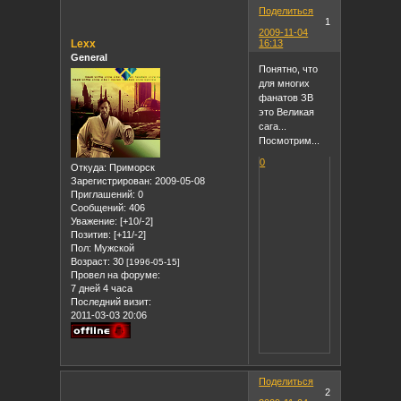
Поделиться
1
2009-11-04
Lexx
16:13
General
Понятно, что
для многих
фанатов ЗВ
это Великая
сага...
Посмотрим...
0
Откуда:
Приморск
Зарегистрирован
: 2009-05-08
Приглашений:
0
Сообщений:
406
Уважение:
[+10/-2]
Позитив:
[+11/-2]
Пол:
Мужской
Возраст:
30
[1996-05-15]
Провел на форуме:
7 дней 4 часа
Последний визит:
2011-03-03 20:06
Поделиться
2