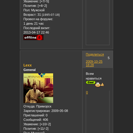
Уважение:
[+7/-5]
Позитив:
[+4/-2]
Пол:
Мужской
Возраст:
31
[1995-07-18]
Провел на форуме:
1 день 21 час
Последний визит:
2013-04-17 22:46
Поделиться
5
2009-10-25
Lexx
18:28
General
Всем
нравиться
0
Откуда:
Приморск
Зарегистрирован
: 2009-05-08
Приглашений:
0
Сообщений:
406
Уважение:
[+10/-2]
Позитив:
[+11/-2]