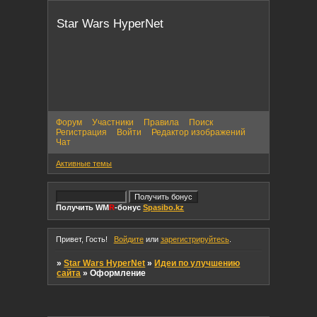
Star Wars HyperNet
Форум
Участники
Правила
Поиск
Регистрация
Войти
Редактор изображений
Чат
Активные темы
Получить WM
R
-бонус
Spasibo.kz
Привет, Гость!
Войдите
или
зарегистрируйтесь
.
»
Star Wars HyperNet
»
Идеи по улучшению
сайта
»
Оформление