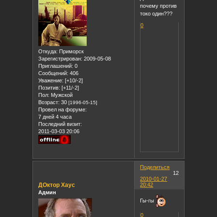
почему против
токо один???
0
Откуда:
Приморск
Зарегистрирован
: 2009-05-08
Приглашений:
0
Сообщений:
406
Уважение:
[+10/-2]
Позитив:
[+11/-2]
Пол:
Мужской
Возраст:
30
[1996-05-15]
Провел на форуме:
7 дней 4 часа
Последний визит:
2011-03-03 20:06
Поделиться
12
2010-01-27
ДОктор Хаус
20:42
Админ
Гы-гы
0