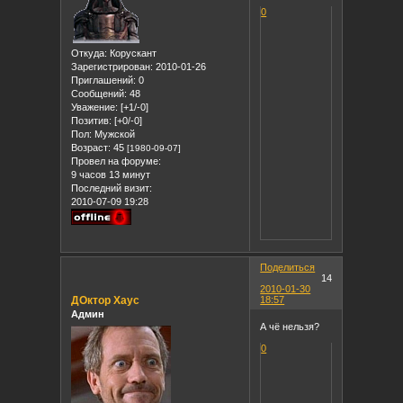
0
Откуда:
Корускант
Зарегистрирован
: 2010-01-26
Приглашений:
0
Сообщений:
48
Уважение:
[+1/-0]
Позитив:
[+0/-0]
Пол:
Мужской
Возраст:
45
[1980-09-07]
Провел на форуме:
9 часов 13 минут
Последний визит:
2010-07-09 19:28
Поделиться
14
2010-01-30
ДОктор Хаус
18:57
Админ
А чё нельзя?
0