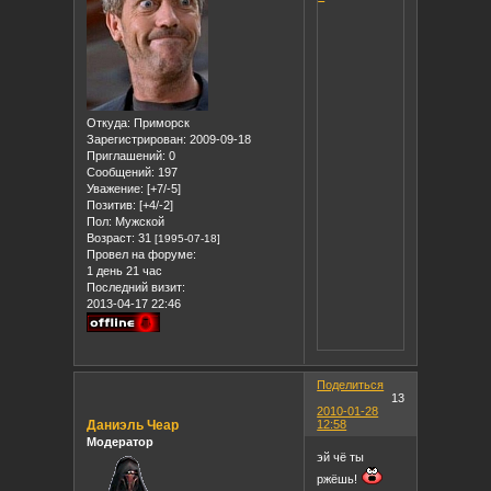
Откуда:
Приморск
Зарегистрирован
: 2009-09-18
Приглашений:
0
Сообщений:
197
Уважение:
[+7/-5]
Позитив:
[+4/-2]
Пол:
Мужской
Возраст:
31
[1995-07-18]
Провел на форуме:
1 день 21 час
Последний визит:
2013-04-17 22:46
Поделиться
13
2010-01-28
Даниэль Чеар
12:58
Модератор
эй чё ты
ржёшь!