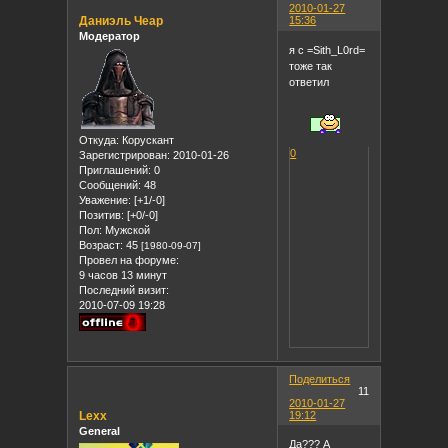
2010-01-27
Даниэль Чеар
15:36
Модератор
я с =Sith_L0rd=
тоже так
ответил
Откуда:
Корускант
0
Зарегистрирован
: 2010-01-26
Приглашений:
0
Сообщений:
48
Уважение:
[+1/-0]
Позитив:
[+0/-0]
Пол:
Мужской
Возраст:
45
[1980-09-07]
Провел на форуме:
9 часов 13 минут
Последний визит:
2010-07-09 19:28
Поделиться
11
2010-01-27
Lexx
19:12
General
Да??? А