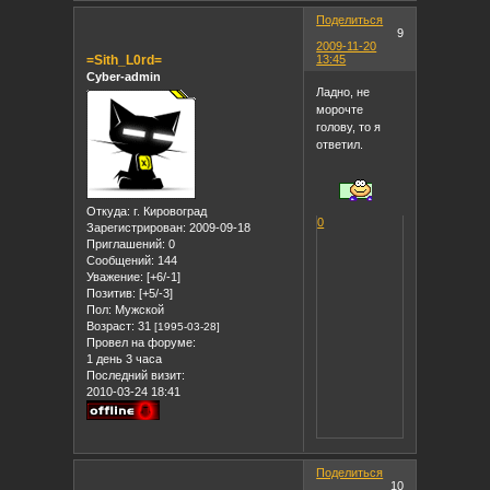
Поделиться
9
2009-11-20
=Sith_L0rd=
13:45
Cyber-admin
Ладно, не
морочте
голову, то я
ответил.
Откуда:
г. Кировоград
0
Зарегистрирован
: 2009-09-18
Приглашений:
0
Сообщений:
144
Уважение:
[+6/-1]
Позитив:
[+5/-3]
Пол:
Мужской
Возраст:
31
[1995-03-28]
Провел на форуме:
1 день 3 часа
Последний визит:
2010-03-24 18:41
Поделиться
10