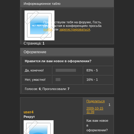
Информационное табло
Приветствуем тебя на форуме, Гость.
Для участия в конференциях просьба
войти
или
зарегистрироваться
.
Страница:
1
Оформление
Нравится ли вам новое в оформлении?
Да, конечно!
83% - 5
Нет, ужастно!
16% - 1
Голосов:
6
;
Проголосовали:
7
Поделиться
1
2009-10-15
user4
11:39
Рекрут
Как вам новое
в
оформлении?