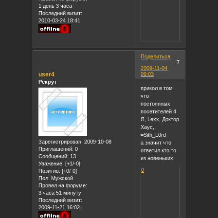
1 день 3 часа
Последний визит:
2010-03-24 18:41
Поделиться
7
2009-11-04
user4
09:03
Рекрут
прикол в том
что
постоянных
посетителей 4
Я, Lexx, Доктор
Хаус,
=Sith_L0rd
Зарегистрирован
: 2009-10-08
а значит что
Приглашений:
0
ответил кто то
Сообщений:
13
из новеньких
Уважение:
[+1/-0]
0
Позитив:
[+0/-0]
Пол:
Мужской
Провел на форуме:
3 часа 51 минуту
Последний визит:
2009-11-21 16:02