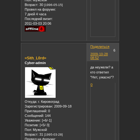
Пол:
Мужской
Возраст:
30
[1996-05-15]
Провел на форуме:
7 дней 4 часа
Последний визит:
2011-03-03 20:06
Поделиться
6
2009-10-28
=Sith_L0rd=
08:52
Cyber-admin
да неужели? а
кто ответил
"Нет, ужасно"?
0
Откуда:
г. Кировоград
Зарегистрирован
: 2009-09-18
Приглашений:
0
Сообщений:
144
Уважение:
[+6/-1]
Позитив:
[+5/-3]
Пол:
Мужской
Возраст:
31
[1995-03-28]
Провел на форуме: