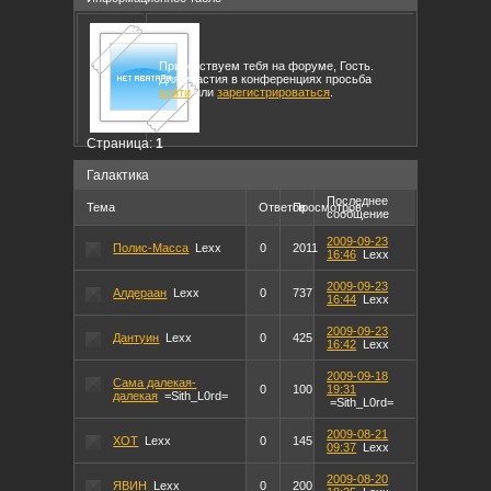
Приветствуем тебя на форуме, Гость.
Для участия в конференциях просьба
войти
или
зарегистрироваться
.
Страница:
1
Галактика
Последнее
Тема
Ответов
Просмотров
сообщение
2009-09-23
Полис-Масса
Lexx
0
2011
16:46
Lexx
2009-09-23
Алдераан
Lexx
0
737
16:44
Lexx
2009-09-23
Дантуин
Lexx
0
425
16:42
Lexx
2009-09-18
Сама далекая-
0
100
19:31
далекая
=Sith_L0rd=
=Sith_L0rd=
2009-08-21
ХОТ
Lexx
0
145
09:37
Lexx
2009-08-20
ЯВИН
Lexx
0
200