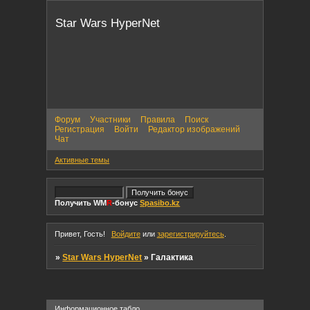
Star Wars HyperNet
Форум
Участники
Правила
Поиск
Регистрация
Войти
Редактор изображений
Чат
Активные темы
Получить WM
R
-бонус
Spasibo.kz
Привет, Гость!
Войдите
или
зарегистрируйтесь
.
»
Star Wars HyperNet
»
Галактика
Информационное табло