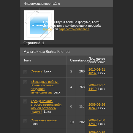
Информационное табло
Приветствуем тебя на форуме, Гость.
Для участия в конференциях просьба
войти
или
зарегистрироваться
.
Страница:
1
Мультфильм Война Клонов
Последнее
Тема
Ответов
Просмотров
сообщение
2010-01-31
Сезон 2
Lexx
2
266
10:37
Lexx
«Звездные войны:
Войны клонов»:
2009-11-17
4
768
создание
14:10
Lexx
мультфильма
Lexx
Ура!До начала
второго сезона войн
2009-09-26
0
116
клонов осталась
16:43
Lexx
неделя!
Lexx
Оловяные войны
2009-12-30
10
202
Lexx
12:39
Lexx
2009-10-28