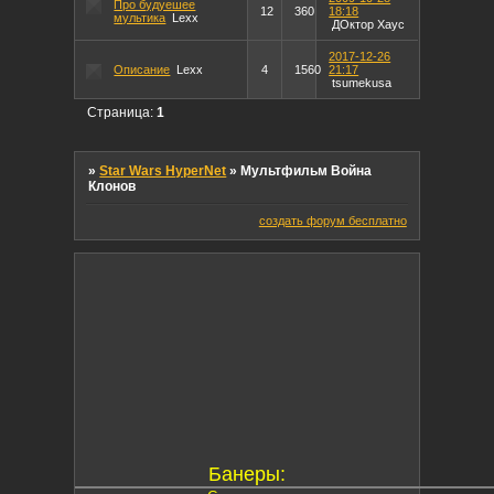
Про будуешее
12
360
18:18
мультика
Lexx
ДОктор Хаус
2017-12-26
Описание
Lexx
4
1560
21:17
tsumekusa
Страница:
1
»
Star Wars HyperNet
»
Мультфильм Война
Клонов
создать форум бесплатно
Банеры: