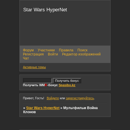
Star Wars HyperNet
Форум
Участники
Правила
Поиск
Регистрация
Войти
Редактор изображений
Чат
Активные темы
Получить WM
R
-бонус
Spasibo.kz
Привет, Гость!
Войдите
или
зарегистрируйтесь
.
»
Star Wars HyperNet
»
Мультфильм Война
Клонов